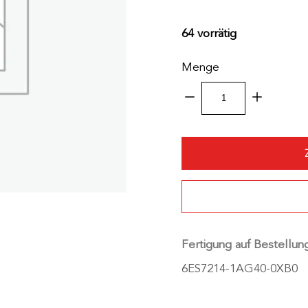
64 vorrätig
Menge
SIE
~
6ES7214-
1AG40-
0XB0
~
SIMATIC
S7-
1200.
Fertigung auf Bestellun
Kompakt-
6ES7214-1AG40-0XB0
CPU
Menge