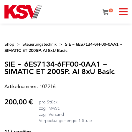
Skip
to
0
content
Shop
>
Steuerungstechnik
>
SIE ~ 6ES7134-6FF00-0AA1 ~
SIMATIC ET 200SP. AI 8xU Basic
SIE ~ 6ES7134-6FF00-0AA1 ~
SIMATIC ET 200SP. AI 8xU Basic
Artikelnummer: 107216
200,00
€
pro Stück
zzgl. MwSt.
zzgl. Versand
Verpackungsmenge: 1 Stück