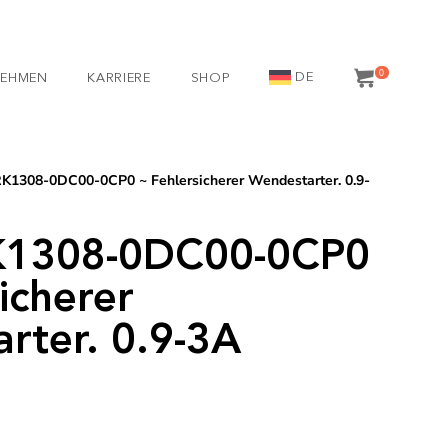
0
DE
NEHMEN
KARRIERE
SHOP
RK1308-0DC00-0CP0 ~ Fehlersicherer Wendestarter. 0.9-
RK1308-0DC00-0CP0
icherer
rter. 0.9-3A