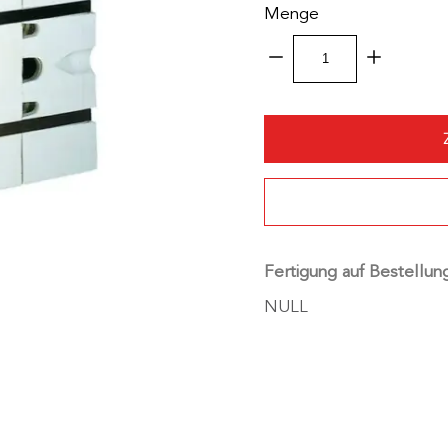
Menge
ELE
~
S6N
011/HS-
F4-
D-
RG
Menge
Fertigung auf Bestellun
NULL