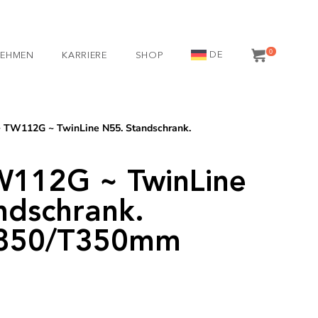
0
DE
NEHMEN
KARRIERE
SHOP
 TW112G ~ TwinLine N55. Standschrank.
W112G ~ TwinLine
ndschrank.
850/T350mm