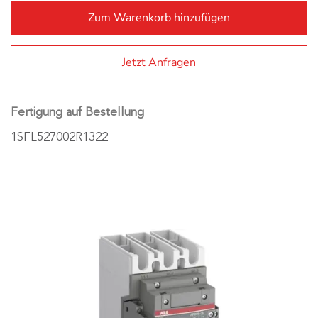
Zum Warenkorb hinzufügen
Al
Jetzt Anfragen
Fertigung auf Bestellung
1SFL527002R1322