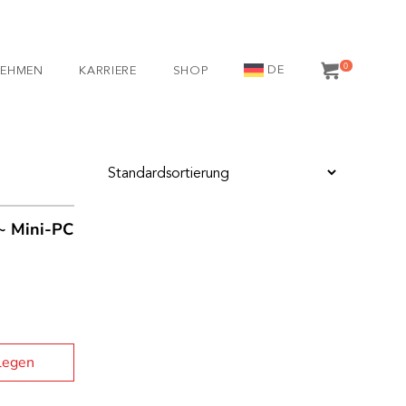
0
DE
NEHMEN
KARRIERE
SHOP
~ Mini-PC
legen