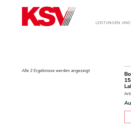
Skip
to
content
LEISTUNGEN UND
Alle 2 Ergebnisse werden angezeigt
Bo
15
La
Art
Au