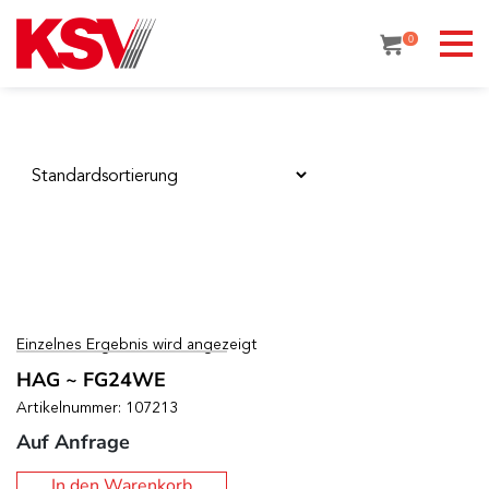
Skip
to
0
content
Einzelnes Ergebnis wird angezeigt
HAG ~ FG24WE
Artikelnummer: 107213
Auf Anfrage
In den Warenkorb