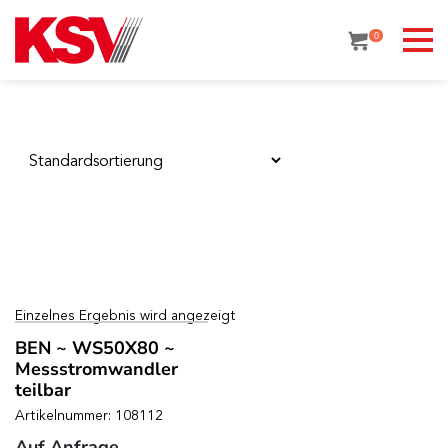
Skip
to
0
content
Einzelnes Ergebnis wird angezeigt
BEN ~ WS50X80 ~
Messstromwandler
teilbar
Artikelnummer: 108112
Auf Anfrage