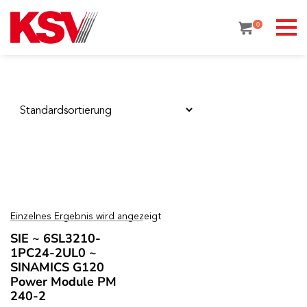
Skip
to
0
content
Einzelnes Ergebnis wird angezeigt
SIE ~ 6SL3210-
1PC24-2UL0 ~
SINAMICS G120
Power Module PM
240-2