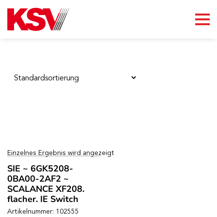
Skip
to
content
Einzelnes Ergebnis wird angezeigt
SIE ~ 6GK5208-
0BA00-2AF2 ~
SCALANCE XF208.
flacher. IE Switch
Artikelnummer: 102555