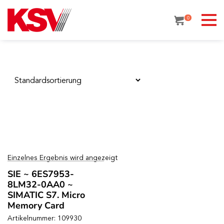
Skip
to
0
content
Einzelnes Ergebnis wird angezeigt
SIE ~ 6ES7953-
8LM32-0AA0 ~
SIMATIC S7. Micro
Memory Card
Artikelnummer: 109930