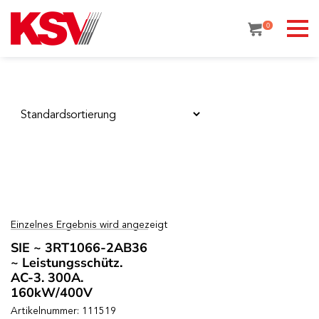
Skip
to
0
content
Einzelnes Ergebnis wird angezeigt
SIE ~ 3RT1066-2AB36
~ Leistungsschütz.
AC-3. 300A.
160kW/400V
Artikelnummer: 111519