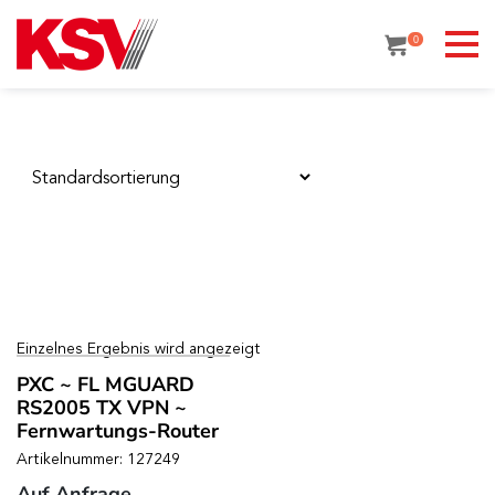
Skip
to
0
content
Einzelnes Ergebnis wird angezeigt
PXC ~ FL MGUARD
RS2005 TX VPN ~
Fernwartungs-Router
Artikelnummer: 127249
Auf Anfrage