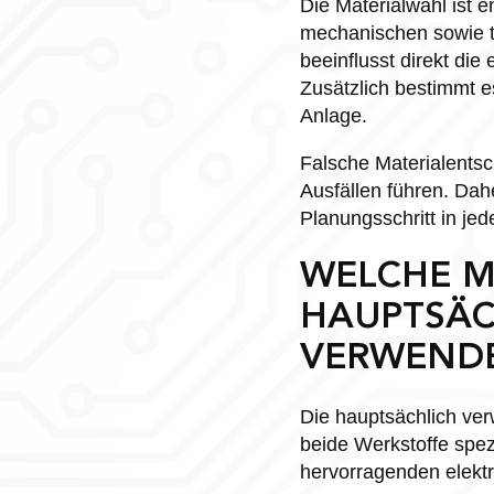
Die Materialwahl ist
mechanischen sowie t
beeinflusst direkt di
Zusätzlich bestimmt 
Anlage.
Falsche Materialents
Ausfällen führen. Dah
Planungsschritt in jed
WELCHE M
HAUPTSÄC
VERWEND
Die hauptsächlich ve
beide Werkstoffe spez
hervorragenden elektr