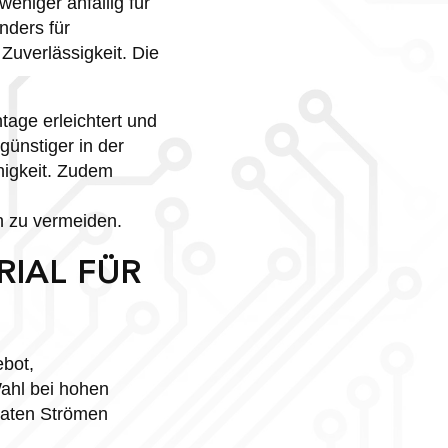
niger anfällig für
nders für
uverlässigkeit. Die
age erleichtert und
günstiger in der
higkeit. Zudem
n zu vermeiden.
RIAL FÜR
ebot,
ahl bei hohen
raten Strömen