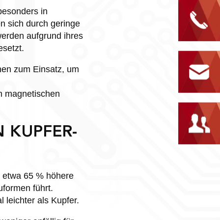
besonders in
n sich durch geringe
erden aufgrund ihres
esetzt.
hen zum Einsatz, um
n magnetischen
N KUPFER-
ne etwa 65 % höhere
uformen führt.
leichter als Kupfer.