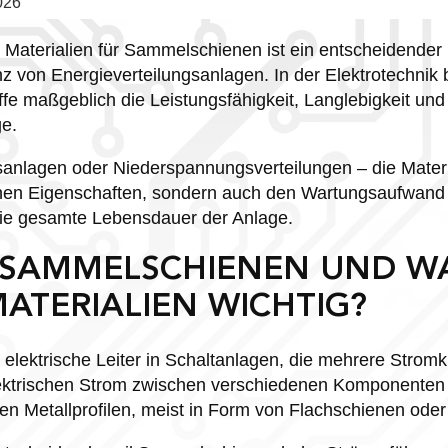
026
n Materialien für Sammelschienen ist ein entscheidender 
enz von Energieverteilungsanlagen. In der Elektrotechnik
e maßgeblich die Leistungsfähigkeit, Langlebigkeit und W
e.
sanlagen oder Niederspannungsverteilungen – die Materi
schen Eigenschaften, sondern auch den Wartungsaufwand
die gesamte Lebensdauer der Anlage.
 SAMMELSCHIENEN UND 
MATERIALIEN WICHTIG?
lektrische Leiter in Schaltanlagen, die mehrere Stromk
ektrischen Strom zwischen verschiedenen Komponenten v
gen Metallprofilen, meist in Form von Flachschienen ode