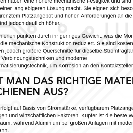
n haben eine höhere mechanische Festigkeit und sind we
 einer langlebigeren Lösung macht. Sie eignen sich beso
enztem Platzangebot und hohen Anforderungen an die Z
nd jedoch deutlich höher.
enen punkten durch ihr geringes Gewicht, was die Mont
die mechanische Konstruktion reduziert. Sie sind kosten
n jedoch größere Querschnitte für dieselbe Stromtragfä
le Verbindungstechniken und moderne
matisierungstechnik
, um Korrosion an den Kontaktstelle
T MAN DAS RICHTIGE MATE
HIENEN AUS?
rfolgt auf Basis von Stromstärke, verfügbarem Platzang
 und wirtschaftlichen Faktoren. Kupfer ist die beste W
aum, während Aluminium bei großen Anlagen mit mode
ann.