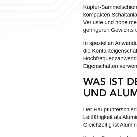
Kupfer-Sammelschienen
kompakten Schaltanlag
Verluste und hohe me
geringeren Gewichts u
In speziellen Anwend
die Kontakteigenschaf
Hochfrequenzanwendun
Eigenschaften verwen
WAS IST D
UND ALUM
Der Hauptunterschied l
Leitfähigkeit als Alu
Gleichzeitig ist Alum