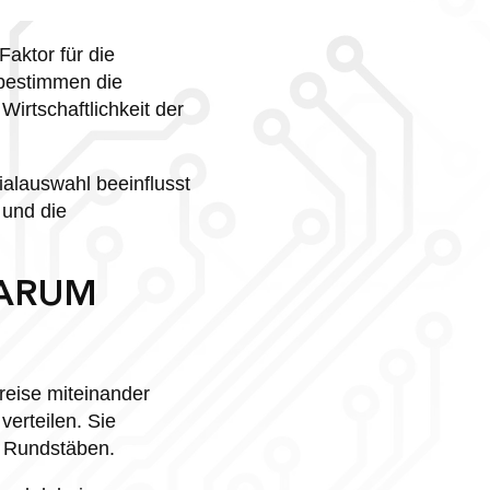
Faktor für die
 bestimmen die
irtschaftlichkeit der
alauswahl beeinflusst
 und die
WARUM
reise miteinander
erteilen. Sie
r Rundstäben.