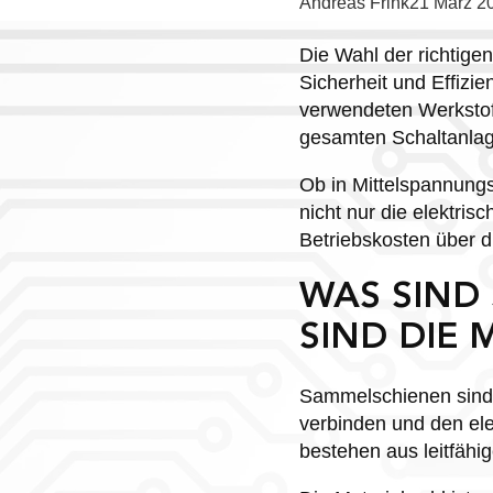
Posted
Andreas Frink
21 März 2
by:
Die Wahl der richtige
Sicherheit und Effizi
verwendeten Werkstoff
gesamten Schaltanlag
Ob in Mittelspannung
nicht nur die elektri
Betriebskosten über 
WAS SIND
SIND DIE 
Sammelschienen sind e
verbinden und den el
bestehen aus leitfähi