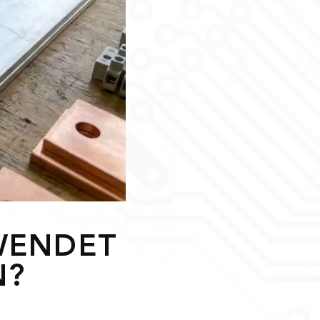
WENDET
N?