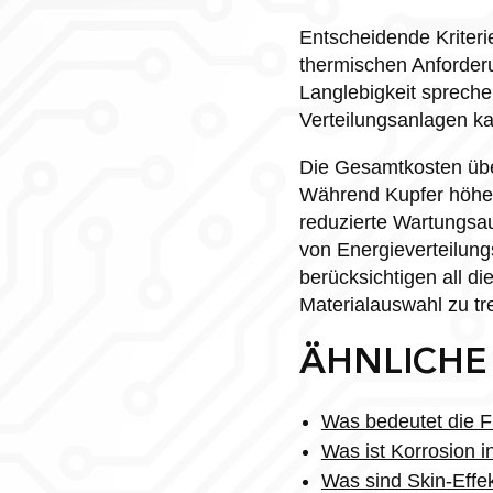
Entscheidende Kriterie
thermischen Anforder
Langlebigkeit sprech
Verteilungsanlagen ka
Die Gesamtkosten über
Während Kupfer höher
reduzierte Wartungsau
von Energieverteilung
berücksichtigen all d
Materialauswahl zu tre
ÄHNLICHE
Was bedeutet die Fü
Was ist Korrosion i
Was sind Skin-Effek