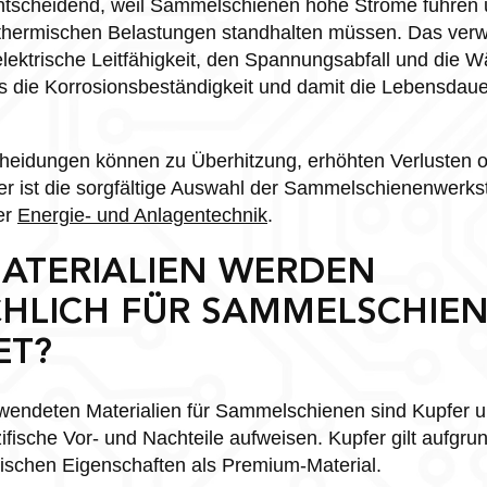
 entscheidend, weil Sammelschienen hohe Ströme führen
hermischen Belastungen standhalten müssen. Das verw
e elektrische Leitfähigkeit, den Spannungsabfall und die
es die Korrosionsbeständigkeit und damit die Lebensdau
cheidungen können zu Überhitzung, erhöhten Verlusten o
er ist die sorgfältige Auswahl der Sammelschienenwerksto
er
Energie- und Anlagentechnik
.
ATERIALIEN WERDEN
HLICH FÜR SAMMELSCHIE
ET?
rwendeten Materialien für Sammelschienen sind Kupfer 
ifische Vor- und Nachteile aufweisen. Kupfer gilt aufgru
ischen Eigenschaften als Premium-Material.