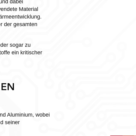
 und dabei
endete Material
 Wärmeentwicklung.
er der gesamten
der sogar zu
ffe ein kritischer
NEN
und Aluminium, wobei
nd seiner