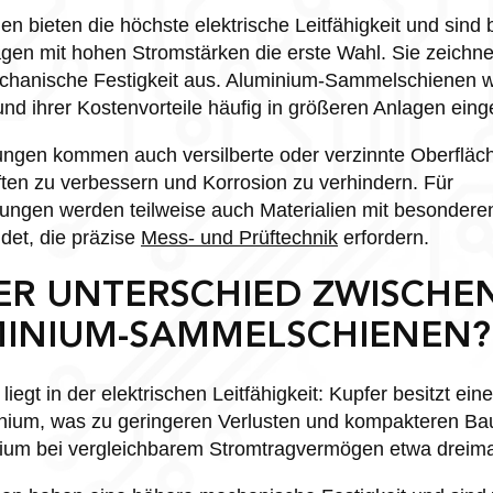
 bieten die höchste elektrische Leitfähigkeit und sind 
en mit hohen Stromstärken die erste Wahl. Sie zeichne
chanische Festigkeit aus. Aluminium-Sammelschienen w
nd ihrer Kostenvorteile häufig in größeren Anlagen eing
ungen kommen auch versilberte oder verzinnte Oberfläc
ten zu verbessern und Korrosion zu verhindern. Für
gen werden teilweise auch Materialien mit besondere
det, die präzise
Mess- und Prüftechnik
erfordern.
ER UNTERSCHIED ZWISCHE
INIUM-SAMMELSCHIENEN?
iegt in der elektrischen Leitfähigkeit: Kupfer besitzt ei
minium, was zu geringeren Verlusten und kompakteren Ba
inium bei vergleichbarem Stromtragvermögen etwa dreimal 