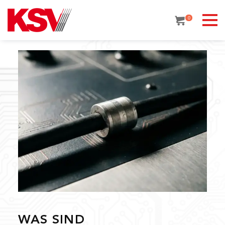
Skip
to
0
content
WAS SIND