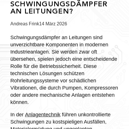
SCHWINGUNGSDÄMPFER
AN LEITUNGEN?
Posted
Andreas Frink
14 März 2026
by:
Schwingungsdämpfer an Leitungen sind
unverzichtbare Komponenten in modernen
Industrieanlagen. Sie werden zwar oft
übersehen, spielen jedoch eine entscheidende
Rolle für die Betriebssicherheit. Diese
technischen Lösungen schützen
Rohrleitungssysteme vor schädlichen
Vibrationen, die durch Pumpen, Kompressoren
oder andere mechanische Anlagen entstehen
können.
In der
Anlagentechnik
führen unkontrollierte
Schwingungen zu kostspieligen Ausfällen,
Materialermüdung und ungeplanten